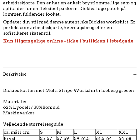
arbejdsskjorte. Den er har en enkelt brystlomme, lige søm og
splitsider for en fleksibel pasform. Dickies logo patch på
lommen fuldender looket.
Opdater din stil med denne autentiske Dickies workshirt. Er
perfekt som arbejdsskjorte, hverdagsbrug eller en
sofistikeret skaterstil.
Kun tilgængelige online - ikke i butikken i Istedgade
Beskrivelse
Dickies kortærmet Multi Stripe Workshirt i Iceberg greeen
Materiale:
62% Lyocell / 38%Bomuld
Maskinvaskes
Vejledende størrelsesguide
ca. mål i cm.
S
M
L
XL
XXL
Bryst
55-57
57-59
59-61,5
61,5-64
64-68