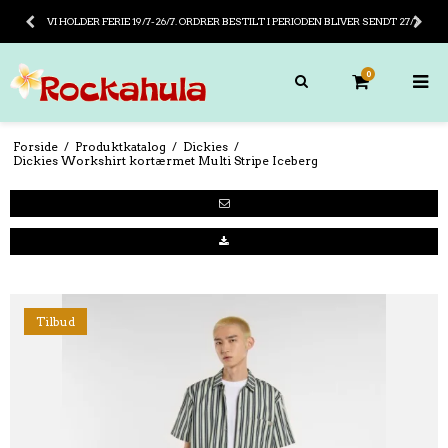
VI HOLDER FERIE 19/7-26/7. ORDRER BESTILT I PERIODEN BLIVER SENDT 27/7
0
Forside
/
Produktkatalog
/
Dickies
/
Dickies Workshirt kortærmet Multi Stripe Iceberg
Tilbud