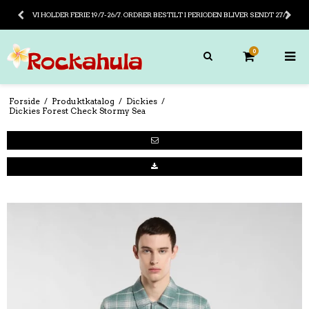
VI HOLDER FERIE 19/7-26/7. ORDRER BESTILT I PERIODEN BLIVER SENDT 27/7
0
Forside
/
Produktkatalog
/
Dickies
/
Dickies Forest Check Stormy Sea