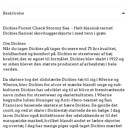
Beskrivelse
Dickies Forest Check Stormy Sea - Helt klassisk ternet
Dickies flannel skovhuggerskjorte i med tern i grøn
Om Dickies
Når du tager Dickies på tager du mere end 75 års kvalitet,
holdbarhed og komfort på. Dickies er streetwear af høj
kvalitet, der er egnet til formålet. Dickies blev skabt i 1922 og
er siden blevet den største producent af arbejdstøj i hele
verden.
Da skatere tog det slidstærke Dickies-tøj til sig i 80erne og
90erne, blev Dickies for alvor et mærke blandt unge og sub-
kulturer. Dickies har udviklet sig til at blive et fremtrædende
navn inden for streetwear og skaterkulturen. I 90erne
begyndte Julien Stranger og Anti-Hero-teamet og San
Francisco baserede skatere at bære Dickies. De gjorde det
coolt, og ved at skate i Dickiestøj startede de en bølge. I dag
laver Dickies også kollektioner der udelukkende er til det
europæiske marked, hvilket blandt andet er lækre skjorter
og overtøj. I dag har mange piger også taget Dickies mærket