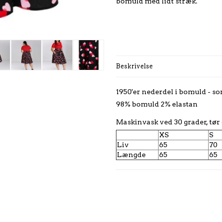
bomuld med lidt stræk.
Beskrivelse
1950'er nederdel i bomuld - so
98% bomuld 2% elastan
Maskinvask ved 30 grader, tør 
XS
S
Liv
65
70
Længde
65
65