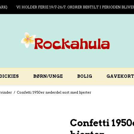
ARK)
VI HOLDER FERIE 19/7-26/7. ORDRER BESTILT I PERIODEN BLIVE
DICKIES
BØRN/UNGE
BOLIG
GAVEKORT
kvinder
/
Confetti 1950er nederdel sort med hjerter
Confetti 195