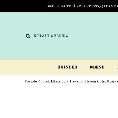
GRATIS FRAGT PÅ KØB OVER 799,- ( I DANM
KVINDER
MÆND
Forside
/
Produktkatalog
/
Hawaii
/
Hawaii kjoler & tøj - 