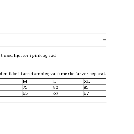
rt med hjerter i pink og rød
den ikke i tørretumbler, vask mørke farver separat.
M
L
XL
75
80
85
65
67
67