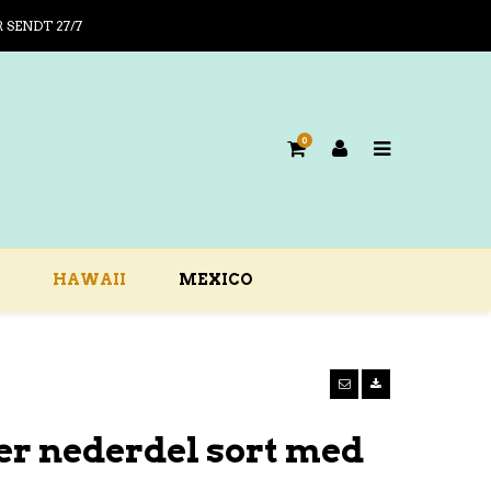
R SENDT 27/7
0
HAWAII
MEXICO
0er nederdel sort med