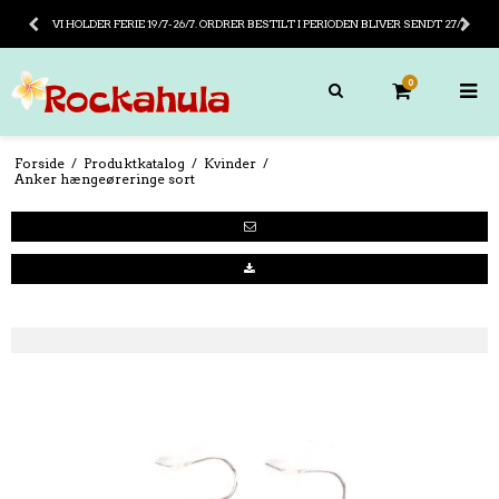
VI HOLDER FERIE 19/7-26/7. ORDRER BESTILT I PERIODEN BLIVER SENDT 27/7
0
Forside
/
Produktkatalog
/
Kvinder
/
Anker hængeøreringe sort