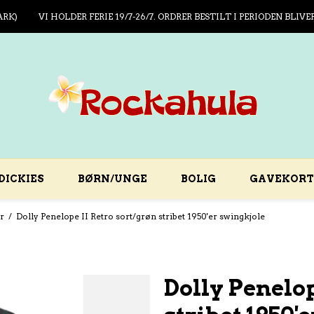
ARK)
VI HOLDER FERIE 19/7-26/7. ORDRER BESTILT I PERIODEN BLIVE
DICKIES
BØRN/UNGE
BOLIG
GAVEKORT
er
/
Dolly Penelope II Retro sort/grøn stribet 1950'er swingkjole
Dolly Penelop