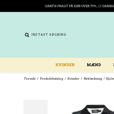
GRATIS FRAGT PÅ KØB OVER 799,- ( I DANM
KVINDER
MÆND
Forside
/
Produktkatalog
/
Kvinder
/
Beklædning
/
Kjol