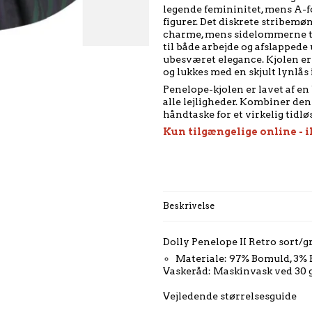
legende femininitet, mens A-fo
figurer. Det diskrete stribemø
charme, mens sidelommerne til
til både arbejde og afslappede 
ubesværet elegance. Kjolen er 
og lukkes med en skjult lynlås 
Penelope-kjolen er lavet af en
alle lejligheder. Kombiner de
håndtaske for et virkelig tidl
Kun tilgængelige online - i
Beskrivelse
Dolly Penelope II Retro sort/g
Materiale: 97% Bomuld, 3% 
Vaskeråd: Maskinvask ved 30 
Vejledende størrelsesguide