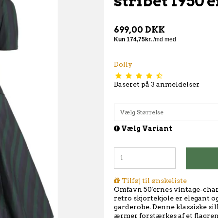
stribet 1950'
699,00 DKK
Dolly
Baseret på
3
anmeldelser
Vælg Størrelse
Vælg Variant
Tilføj til ønskeliste
Omfavn 50'ernes vintage-char
retro skjortekjole er elegant o
garderobe. Denne klassiske si
ærmer forstærkes af et flagrend