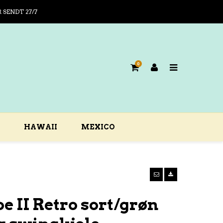
R SENDT 27/7
0
HAWAII
MEXICO
e II Retro sort/grøn