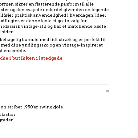
rmen sikrer en flatterende pasform til alle
nster og den svajede nederdel giver den en legende
føjer praktisk anvendelighed i hverdagen. Ideel
udflugter, er denne kjole et go-to valg for
i klassisk vintage-stil og har et matchende bælte
i siden.
 behagelig bomuld med lidt stræk og er perfekt til
n med dine yndlingssko og en vintage-inspireret
øst ensemble.
kke i butikken i Istedgade
røn stribet 1950'er swingkjole
Elastan
grader