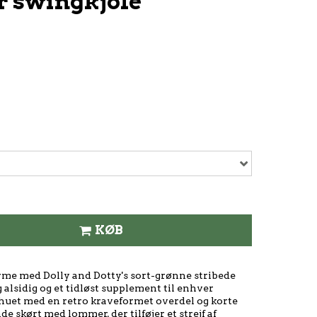
er swingkjole
KØB
me med Dolly and Dotty's sort-grønne stribede
g alsidig og et tidløst supplement til enhver
lhuet med en retro kraveformet overdel og korte
e skørt med lommer, der tilføjer et strejf af