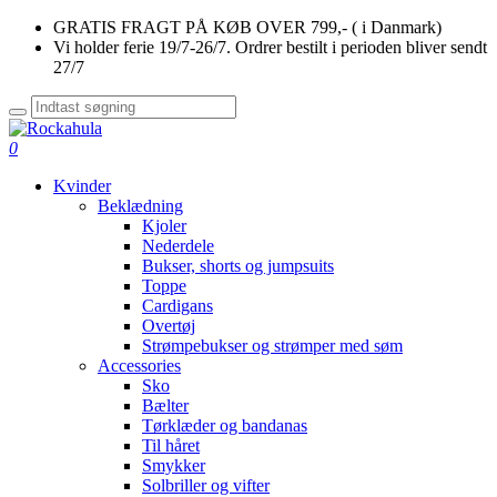
GRATIS FRAGT PÅ KØB OVER 799,- ( i Danmark)
Vi holder ferie 19/7-26/7. Ordrer bestilt i perioden bliver sendt
27/7
0
Kvinder
Beklædning
Kjoler
Nederdele
Bukser, shorts og jumpsuits
Toppe
Cardigans
Overtøj
Strømpebukser og strømper med søm
Accessories
Sko
Bælter
Tørklæder og bandanas
Til håret
Smykker
Solbriller og vifter