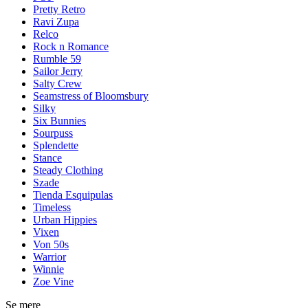
Pretty Retro
Ravi Zupa
Relco
Rock n Romance
Rumble 59
Sailor Jerry
Salty Crew
Seamstress of Bloomsbury
Silky
Six Bunnies
Sourpuss
Splendette
Stance
Steady Clothing
Szade
Tienda Esquipulas
Timeless
Urban Hippies
Vixen
Von 50s
Warrior
Winnie
Zoe Vine
Se mere