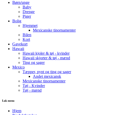
Børn/unge
Baby
Drenge
Piger
Bolig
Hjemmet
Mexicanske tinornamenter
Bilen
Kort
Gavekort
Hawaii
Hawaii kjoler & tøj - kvinder
Hawaii skjorter & tøj - mænd
Ting og sager
Mexico
Tæpper, pynt og ting og sager
Andet mexicansk
Mexicanske tinornamenter
Tøj - Kvinder
Tøj - mænd
Luk menu
Hjem