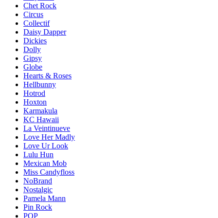
Chet Rock
Circus
Collectif
Daisy Dapper
Dickies
Dolly
Gipsy
Globe
Hearts & Roses
Hellbunny
Hotrod
Hoxton
Karmakula
KC Hawaii
La Veintinueve
Love Her Madly
Love Ur Look
Lulu Hun
Mexican Mob
Miss Candyfloss
NoBrand
Nostalgic
Pamela Mann
Pin Rock
POP