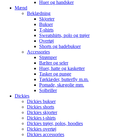
Huer og handsker
Mænd
Beklædning
Skjorter
Bukser
T-shirts
Sweatshirts, polo og trøjer
Overtøj
Shorts og badebukser
Accessories
Strømper
Bælter og seler
Huer, hatte og kasketter
Tasker og punge
Tørklæder, butterfly m.m.
Pomade, skægolie mm.
Solbriller
Dickies
Dickies bukser
Dickies shorts
Dickies skjorter
Dickies t-shirts
Dickies trøjer, polos, hoodies
Dickies overtøj
Dickies accessories