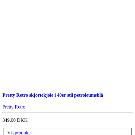
Pretty Retro skjortekjole i 40er stil petroleumsblå
Pretty Retro
849,00 DKK
Vis produkt