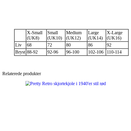
X-Small
Small
Medium
Large
X-Large
(UK8)
(UK10)
(UK12)
(UK14)
(UK16)
Liv
68
72
80
86
92
Bryst
88-92
92-96
96-100
102-106
110-114
Relaterede produkter