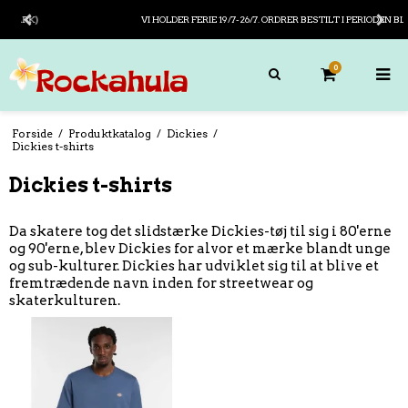
GRATIS FRAGT PÅ KØB OVER 799,- ( I DANMARK)
0
Forside
/
Produktkatalog
/
Dickies
/
Dickies t-shirts
Dickies t-shirts
Da skatere tog det slidstærke Dickies-tøj til sig i 80'erne
og 90'erne, blev Dickies for alvor et mærke blandt unge
og sub-kulturer. Dickies har udviklet sig til at blive et
fremtrædende navn inden for streetwear og
skaterkulturen.