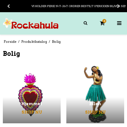
GRATIS FRAGT PÅ KØB OVER 799,- ( I DANMARK)
0
Forside
/
Produktkatalog
/
Bolig
Bolig
Hjemmet
Bilen
SHOP NU
SHOP NU