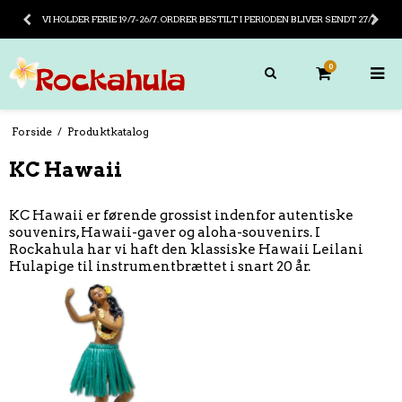
VI HOLDER FERIE 19/7-26/7. ORDRER BESTILT I PERIODEN BLIVER SENDT 27/7
0
Forside
/
Produktkatalog
KC Hawaii
KC Hawaii er førende grossist indenfor autentiske
souvenirs, Hawaii-gaver og aloha-souvenirs. I
Rockahula har vi haft den klassiske Hawaii Leilani
Hulapige til instrumentbrættet i snart 20 år.