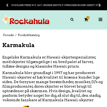
GRATIS FRAGT PÅ KØB OVER 799,- ( I DANMARK)
VI HOLDER F
0
Forside
/
Produktkatalog
Karmakula
Engelske Karmakula er Hawaii-skjortespecialister,
med skjorter tilgængelige i en bred palet af farver,
tidløse designs og klassiske Hawaii prints.
Karmakula blev grundlagt i 1997 og har produceret
Hawaii-skjorter af høj kvalitet til kræsne kunder lige
siden. De forsyner mange berømtheder, musiker, DJ's og
filmproducenter, dores skjorter er blevet brugt til
optrædener på skærmen. Hvis design, kvalitet og
pasform betyder noget for dig, så slut dig til, den stadig,
voksende fanskare af Karmakula Hawaii-skjorter