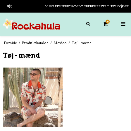
GRATIS FRAGT PÅ KØB OVER 799,- ( I DANMARK)
0
Forside
/
Produktkatalog
/
Mexico
/
Tøj - mænd
Tøj - mænd