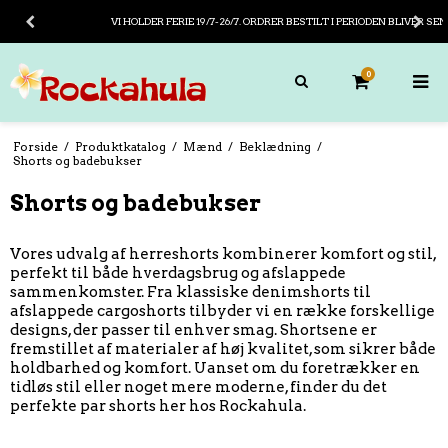
GRATIS FRAGT PÅ KØB OVER 799,- ( I DANMARK)
0
Forside
/
Produktkatalog
/
Mænd
/
Beklædning
/
Shorts og badebukser
Shorts og badebukser
Vores udvalg af herreshorts kombinerer komfort og stil,
perfekt til både hverdagsbrug og afslappede
sammenkomster. Fra klassiske denimshorts til
afslappede cargoshorts tilbyder vi en række forskellige
designs, der passer til enhver smag. Shortsene er
fremstillet af materialer af høj kvalitet, som sikrer både
holdbarhed og komfort. Uanset om du foretrækker en
tidløs stil eller noget mere moderne, finder du det
perfekte par shorts her hos Rockahula.