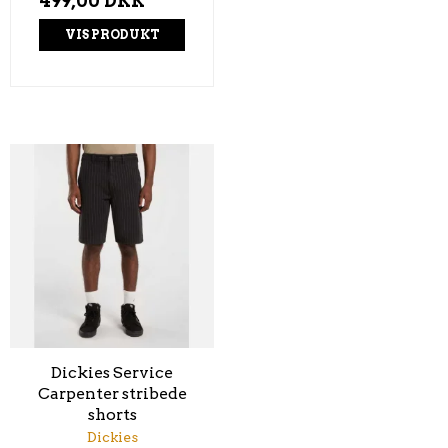
499,00 DKK
VIS PRODUKT
Dickies Service
Carpenter stribede
shorts
Dickies