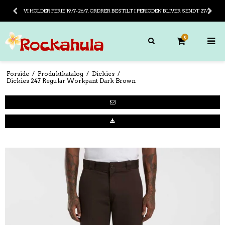
VI HOLDER FERIE 19/7-26/7. ORDRER BESTILT I PERIODEN BLIVER SENDT 27/7
0
Forside
/
Produktkatalog
/
Dickies
/
Dickies 247 Regular Workpant Dark Brown