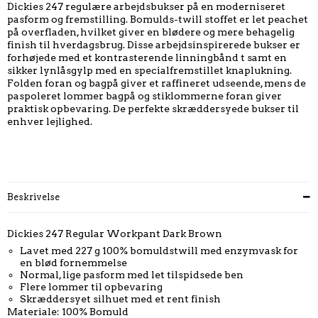
Dickies 247 regulære arbejdsbukser på en moderniseret
pasform og fremstilling. Bomulds-twill stoffet er let peachet
på overfladen, hvilket giver en blødere og mere behagelig
finish til hverdagsbrug. Disse arbejdsinspirerede bukser er
forhøjede med et kontrasterende linningbånd t samt en
sikker lynlåsgylp med en specialfremstillet knaplukning.
Folden foran og bagpå giver et raffineret udseende, mens de
paspoleret lommer bagpå og stiklommerne foran giver
praktisk opbevaring. De perfekte skræddersyede bukser til
enhver lejlighed.
Beskrivelse
Dickies 247 Regular Workpant Dark Brown
Lavet med 227 g 100% bomuldstwill med enzymvask for
en blød fornemmelse
Normal, lige pasform med let tilspidsede ben
Flere lommer til opbevaring
Skræddersyet silhuet med et rent finish
Materiale: 100% Bomuld