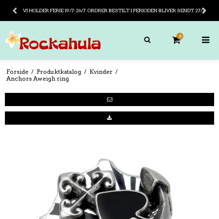
VI HOLDER FERIE 19/7-26/7. ORDRER BESTILT I PERIODEN BLIVER SENDT 27/7
0
Forside
/
Produktkatalog
/
Kvinder
/
Anchors Aweigh ring