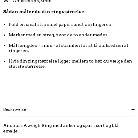
W - Omkreds 64,3mm
Sådan måler du din ringstørrelse:
Fold en smal strimmel papir rundt om fingeren.
Marker med en streg, hvor de to ender mødes.
Mål længden - i mm - af strimlen for at få omkredsen af
ringeren.
Hvis din ringstørrelse ligger mellem to bør du vælge den
største størrelse.
Beskrivelse
Anchors Aweigh Ring med anker og spar i sort og blå
emalje.