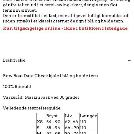
går fra taljen ud i et semi-swing-skørt, der giver en flot
feminin silhuet.
Den er fremstillet i et fast, men alligevel luftigt bomuldsstof
(uden stræk) i et klassisk ternet design i blå og hvide tern.
Kun tilgængelige online - ikke i butikken i Istedgade
Beskrivelse
Row Boat Date Check kjole i blå og hvide tern
100% Bomuld
Vaskeråd: Maskinvask ved 30 grader
Vejledende størrelsesguide
Bryst
Liv
Længde
XS
84 - 90
62- 66
110
S
88 - 94
66 - 70
110
M
92 - 98
70 - 74
110