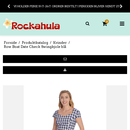
VI HOLDER FERIE 19/7-26/7. ORDRER BESTILT I PERIODEN BLIVER SENDT 27/7
0
Forside
/
Produktkatalog
/
Kvinder
/
Row Boat Date Check Swingkjole blå