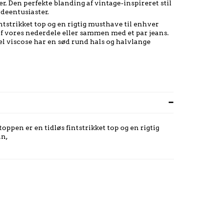
 Den perfekte blanding af vintage-inspireret stil
odeentusiaster.
ntstrikket top og en rigtig musthave til enhver
af vores nederdele eller sammen med et par jeans.
el viscose har en sød rund hals og halvlange
ppen er en tidløs fintstrikket top og en rigtig
an,