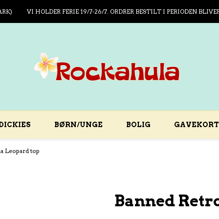
ARK)
VI HOLDER FERIE 19/7-26/7. ORDRER BESTILT I PERIODEN BLIVE
DICKIES
BØRN/UNGE
BOLIG
GAVEKORT
a Leopard top
Banned Retro