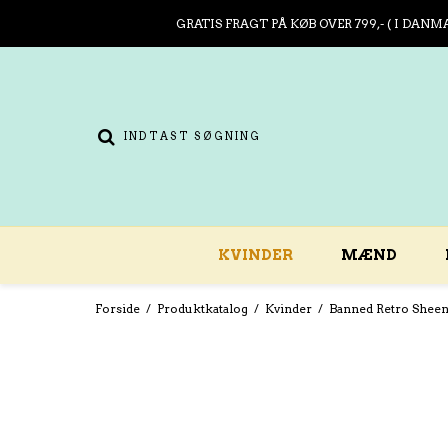
GRATIS FRAGT PÅ KØB OVER 799,- ( I DANM
KVINDER
MÆND
Forside
/
Produktkatalog
/
Kvinder
/
Banned Retro Sheen