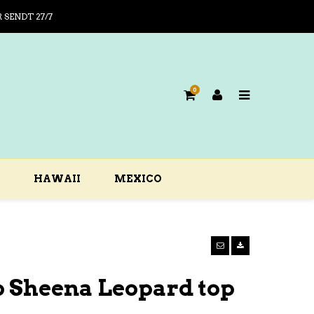
R SENDT 27/7
0
HAWAII
MEXICO
 Sheena Leopard top