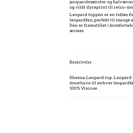
jacquardmønster og halværmer.
og vildt dyreprint til retro-m
Leopard toppen er en tidløs fi
leopardfan, perfekt til mange 
Den er fremstillet i komfortab
ærmer.
Beskrivelse
Sheena Leopard top. Leopard to
musthave til enhver leopardf
100% Viscose