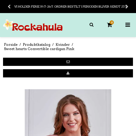
VI HOLDER FERIE 19/7-26/7. ORDRER BESTILT I PERIODEN BLIVER SENDT 27/7
0
Forside
/
Produktkatalog
/
Kvinder
/
Sweet hearts Convertible cardigan Pink