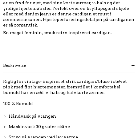
er en fryd for øjet, med sine korte ærmer, v-hals og det
yndige hjertemønster. Perfekt over en bryllupsgæsts kjole
eller med denim jeans er denne cardigan et must i
sommersæsonen. Hjerteperforeringsdetaljen på cardiganen
er så romantisk.
En meget feminin, smuk retro inspireret cardigan.
Beskrivelse
Rigtig fin vintage-inspireret strik cardigan/bluse i støvet
pink med fint hjertemønster, fremstillet i komfortabel
bomuld har en sød v-hals og halvkorte ærmer.
100 % Bomuld
Håndvask på vrangen
Maskinvask 30 grader skåne
Stryg på vrangen ved lav varme