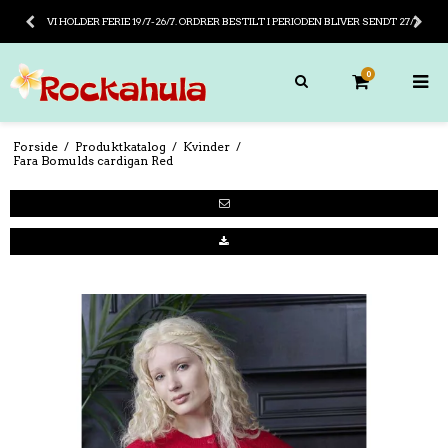
VI HOLDER FERIE 19/7-26/7. ORDRER BESTILT I PERIODEN BLIVER SENDT 27/7
0
Forside
/
Produktkatalog
/
Kvinder
/
Fara Bomulds cardigan Red