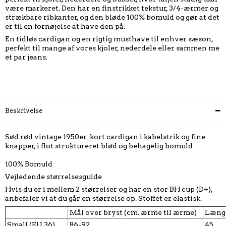
være markeret. Den har en finstrikket tekstur, 3/4-ærmer og
strækbare ribkanter, og den bløde 100% bomuld og gør at det
er til en fornøjelse at have den på.
En tidløs cardigan og en rigtig musthave til enhver sæson,
perfekt til mange af vores kjoler, nederdele eller sammen me
et par jeans.
Beskrivelse
Sød rød vintage 1950er kort cardigan i kabelstrik og fine
knapper, i flot struktureret blød og behagelig bomuld
100% Bomuld
Vejledende størrelsesguide
Hvis du er i mellem 2 størrelser og har en stor BH cup (D+),
anbefaler vi at du går en størrelse op. Stoffet er elastisk.
Mål over bryst (cm. ærme til ærme)
Længd
Small (EU 36)
86-92
45