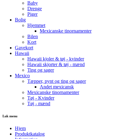
Baby
Drenge
Piger
Bolig
Hjemmet
Mexicanske tinornamenter
Bilen
Kort
Gavekort
Hawaii
Hawaii kjoler & tøj - kvinder
Hawaii skjorter & tøj - mænd
Ting og sager
Mexico
Tæpper, pynt og ting og sager
Andet mexicansk
Mexicanske tinornamenter
Tøj - Kvinder
Tøj - mænd
Luk menu
Hjem
Produktkatalog