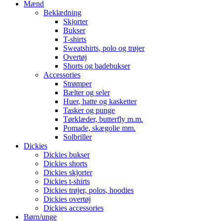
Mænd
Beklædning
Skjorter
Bukser
T-shirts
Sweatshirts, polo og trøjer
Overtøj
Shorts og badebukser
Accessories
Strømper
Bælter og seler
Huer, hatte og kasketter
Tasker og punge
Tørklæder, butterfly m.m.
Pomade, skægolie mm.
Solbriller
Dickies
Dickies bukser
Dickies shorts
Dickies skjorter
Dickies t-shirts
Dickies trøjer, polos, hoodies
Dickies overtøj
Dickies accessories
Børn/unge