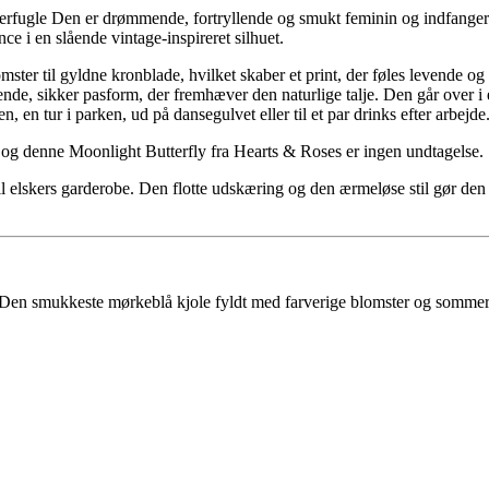
rfugle Den er drømmende, fortryllende og smukt feminin og indfanger 
e i en slående vintage-inspireret silhuet.
ster til gyldne kronblade, hvilket skaber et print, der føles levende o
erende, sikker pasform, der fremhæver den naturlige talje. Den går over 
n, en tur i parken, ud på dansegulvet eller til et par drinks efter arbej
e og denne Moonlight Butterfly fra Hearts & Roses er ingen undtagelse.
il elskers garderobe. Den flotte udskæring og den ærmeløse stil gør de
 Den smukkeste mørkeblå kjole fyldt med farverige blomster og sommer