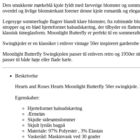
Den smukkeste mørkeblå kjole fyldt med farverige blomster og somme
overdel og livlige blomsterkant forener denne kjole romantik og eleganc
Legesyge sommerfugle flagrer blandt klare blomster, fra rubinrøde blom
stropper og en blød hjerteformet halsudskæring, der tilbyder en flatt
klassisk timeglasform. Moonlight Butterfly er perfekt til en sommerafte
Swingkjoler er en klassiker i enhver vintage 50er inspireret garderob
Moonlight Butterfly Swingkjolen passer til enhvers retro og 1950er st
passer til både høje eller flade hæle.
Beskrivelse
Hearts and Roses Hearts Moonlight Butterfly 50er swingkjole.
Egenskaber:
Hjerteformet halsudskæring
Ærmeløs
Skjulte sidesømslommer
Skjult lynlås bagpå
Materiale: 97% Polyester , 3% Elastan
Vaskeråd: Maskinvask ved 30 grader