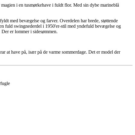
magien i en tusmørkehave i fuldt flor. Med sin dybe marineblå
g fyldt med bevægelse og farver. Overdelen har brede, støttende
i en fuld swingnederdel i 1950'er-stil med yndefuld bevægelse og
de. Der er lommer i sidesømmen.
n rar at have på, især på de varme sommerdage. Det er model der
fugle