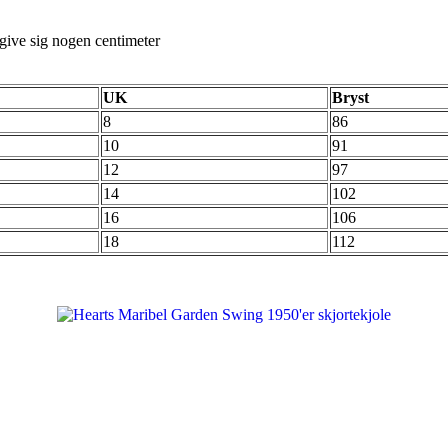
n give sig nogen centimeter
UK
Bryst
8
86
10
91
12
97
14
102
16
106
18
112