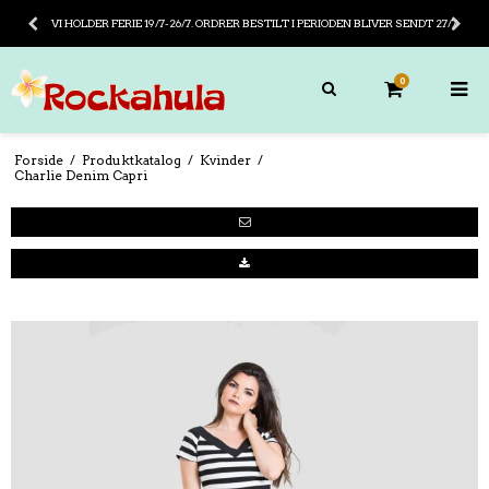
VI HOLDER FERIE 19/7-26/7. ORDRER BESTILT I PERIODEN BLIVER SENDT 27/7
0
Forside
/
Produktkatalog
/
Kvinder
/
Charlie Denim Capri