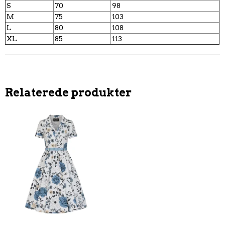
S
70
98
M
75
103
L
80
108
XL
85
113
Relaterede produkter