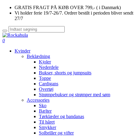
GRATIS FRAGT PÅ KØB OVER 799,- ( i Danmark)
Vi holder ferie 19/7-26/7. Ordrer bestilt i perioden bliver sendt
27/7
0
Kvinder
Beklædning
Kjoler
Nederdele
Bukser, shorts og jumpsuits
Toppe
Cardigans
Overtøj
Strømpebukser og strømper med søm
Accessories
Sko
Bælter
Tørklæder og bandanas
Til håret
Smykker
Solbriller og vifter