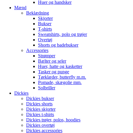
Huer og handsker
Mænd
Beklædning
Skjorter
Bukser
T-shirts
Sweatshirts, polo og trøjer
Overtøj
Shorts og badebukser
Accessories
Strømper
Bælter og seler
Huer, hatte og kasketter
Tasker og punge
Tørklæder, butterfly m.m.
Pomade, skægolie mm.
Solbriller
Dickies
Dickies bukser
Dickies shorts
Dickies skjorter
Dickies t-shirts
Dickies trøjer, polos, hoodies
Dickies overtøj
Dickies accessories