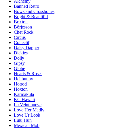
Alchemy
Banned Retro
Bows and Crossbones
Bright & Beautiful
Brixton
Börjesson
Chet Rock
Circus
Collectif
Daisy Dapper
Dickies
Dolly
Gipsy
Globe
Hearts & Roses
Hellbunny
Hotrod
Hoxton
Karmakula
KC Hawaii
La Veintinueve
Love Her Madly
Love Ur Look
Lulu Hun
Mexican Mob