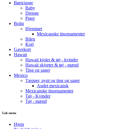
Børn/unge
Baby
Drenge
Piger
Bolig
Hjemmet
Mexicanske tinornamenter
Bilen
Kort
Gavekort
Hawaii
Hawaii kjoler & tøj - kvinder
Hawaii skjorter & tøj - mænd
Ting og sager
Mexico
Tæpper, pynt og ting og sager
Andet mexicansk
Mexicanske tinornamenter
Tøj - Kvinder
Tøj - mænd
Luk menu
Hjem