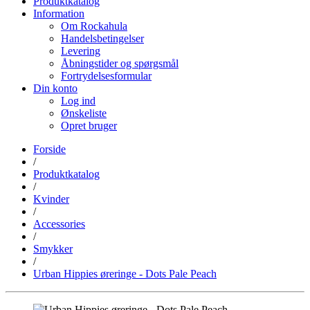
Produktkatalog
Information
Om Rockahula
Handelsbetingelser
Levering
Åbningstider og spørgsmål
Fortrydelsesformular
Din konto
Log ind
Ønskeliste
Opret bruger
Forside
/
Produktkatalog
/
Kvinder
/
Accessories
/
Smykker
/
Urban Hippies øreringe - Dots Pale Peach