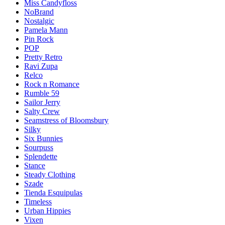
Miss Candyfloss
NoBrand
Nostalgic
Pamela Mann
Pin Rock
POP
Pretty Retro
Ravi Zupa
Relco
Rock n Romance
Rumble 59
Sailor Jerry
Salty Crew
Seamstress of Bloomsbury
Silky
Six Bunnies
Sourpuss
Splendette
Stance
Steady Clothing
Szade
Tienda Esquipulas
Timeless
Urban Hippies
Vixen