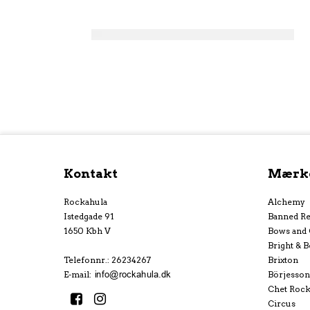
Kontakt
Mærk
Rockahula
Alchemy
Istedgade 91
Banned Re
1650 Kbh V
Bows and
Bright & B
Telefonnr.
:
26234267
Brixton
E-mail
:
Börjesson
Chet Roc
Circus