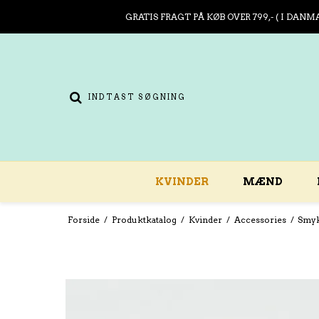
GRATIS FRAGT PÅ KØB OVER 799,- ( I DANM
KVINDER
MÆND
Forside
/
Produktkatalog
/
Kvinder
/
Accessories
/
Smy