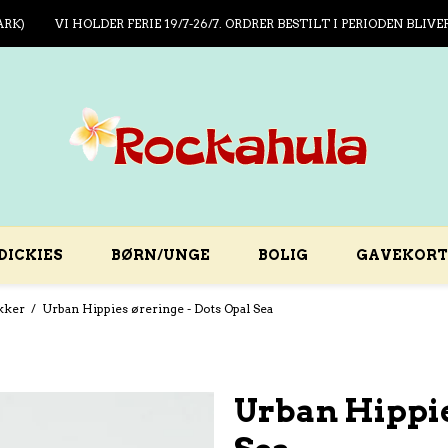
ARK)
VI HOLDER FERIE 19/7-26/7. ORDRER BESTILT I PERIODEN BLIVE
DICKIES
BØRN/UNGE
BOLIG
GAVEKORT
kker
/
Urban Hippies øreringe - Dots Opal Sea
Urban Hippie