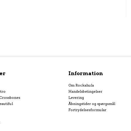
er
Information
Om Rockahula
tro
Handelsbetingelser
 Crossbones
Levering
eautiful
Åbningstider og spørgsmål
Fortrydelsesformular
k