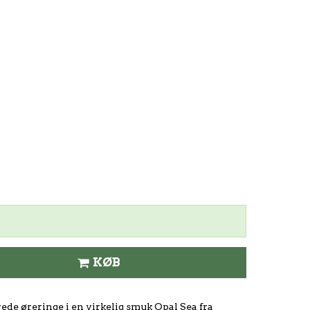
KØB
ede øreringe i en virkelig smuk Opal Sea fra