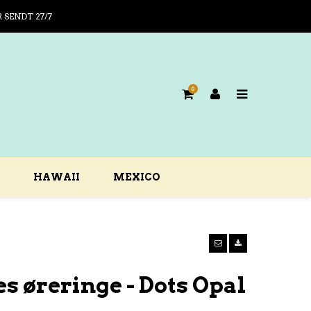
R SENDT 27/7
0
HAWAII
MEXICO
s øreringe - Dots Opal