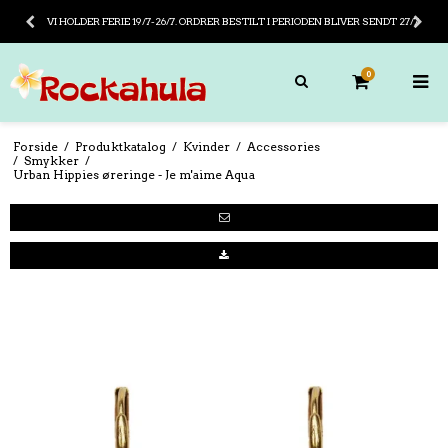
VI HOLDER FERIE 19/7-26/7. ORDRER BESTILT I PERIODEN BLIVER SENDT 27/7
0
Forside
/
Produktkatalog
/
Kvinder
/
Accessories
/
Smykker
/
Urban Hippies øreringe - Je m'aime Aqua