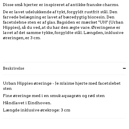
Disse små hjerter er inspireret af antikke franske charms.
De er lavet udelukkende af tykt, forgyldt rustfrit stål. Den
farvede belægning er lavet af bæredygtig bioresin. Den
facetslebne sten er af glas. Bagsiden er mærket "UH" (Urban
Hippies), så du ved, at du har den ægte vare. Øreringene er
lavet af det samme tykke, forgyldte stål. Længden, inklusive
øreringen, er 3 cm.
Beskrivelse
Urban Hippies øreringe - Je m'aime hjerte med facetslebet
sten
Fine øreringe med i en smuk aquagrøn og rød sten
Håndlavet i Eindhoven.
Længde inklusive ørekroge: 3 cm