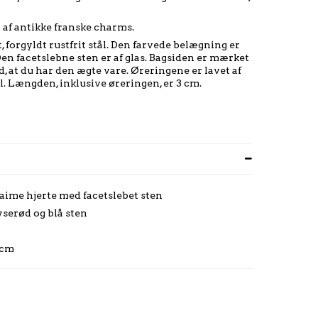
t af antikke franske charms.
, forgyldt rustfrit stål. Den farvede belægning er
Den facetslebne sten er af glas. Bagsiden er mærket
d, at du har den ægte vare. Øreringene er lavet af
l. Længden, inklusive øreringen, er 3 cm.
'aime hjerte med facetslebet sten
yserød og blå sten
 cm