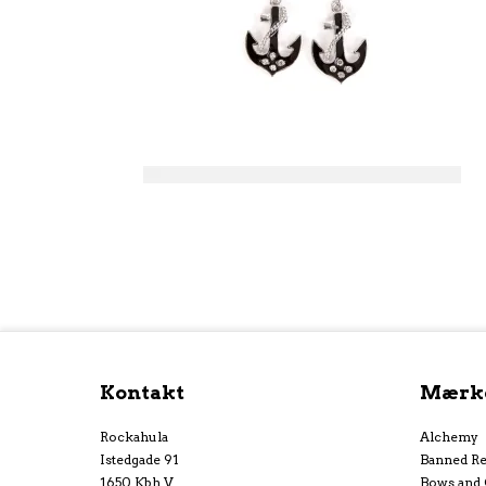
Kontakt
Mærk
Rockahula
Alchemy
Istedgade 91
Banned Re
1650 Kbh V
Bows and