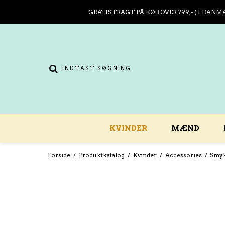
GRATIS FRAGT PÅ KØB OVER 799,- ( I DANM
KVINDER
MÆND
Forside
/
Produktkatalog
/
Kvinder
/
Accessories
/
Smy