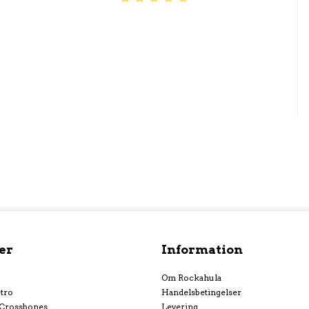
er
Information
Om Rockahula
tro
Handelsbetingelser
 Crossbones
Levering