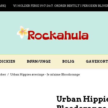
ARK)
VI HOLDER FERIE 19/7-26/7. ORDRER BESTILT I PERIODEN BLIVE
DICKIES
BØRN/UNGE
BOLIG
GAVEKORT
kker
/
Urban Hippies øreringe - Je m'aime Bloodorange
Urban Hippie