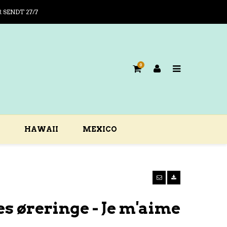
R SENDT 27/7
0
HAWAII
MEXICO
s øreringe - Je m'aime