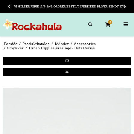
VI HOLDER FERIE 19/7-26/7. ORDRER BESTILT I PERIODEN BLIVER SENDT 27/7
0
Forside
/
Produktkatalog
/
Kvinder
/
Accessories
/
Smykker
/
Urban Hippies øreringe - Dots Cerise