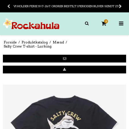
VI HOLDER FERIE 19/7-26/7. ORDRER BESTILT I PERIODEN BLIVER SENDT 27/7
0
Forside
/
Produktkatalog
/
Mænd
/
Salty Crew T-shirt - Lurking