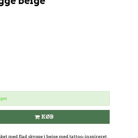
gge beige
ager
KØB
ket med flad skygge i beige med tattoo-inspireret