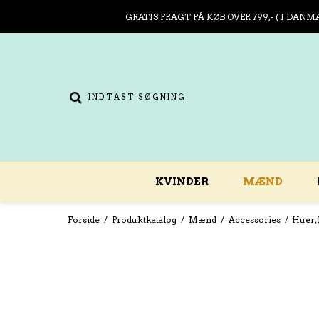
GRATIS FRAGT PÅ KØB OVER 799,- ( I DANM
KVINDER
MÆND
Forside
/
Produktkatalog
/
Mænd
/
Accessories
/
Huer, 