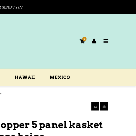
R SENDT 27/7
0
HAWAII
MEXICO
e
opper 5 panel kasket