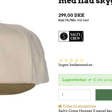
med flad sky
299,00 DKK
Ingen bedømmelse
Lagerstatus:
10
stk.
på l
Tilføj til ønskeliste
Salty Crew Hopper 5 panel kas