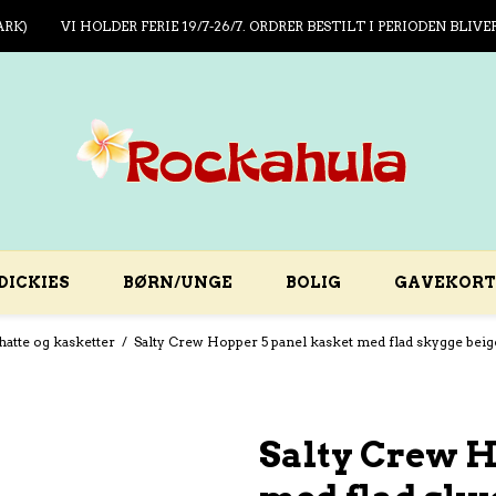
ARK)
VI HOLDER FERIE 19/7-26/7. ORDRER BESTILT I PERIODEN BLIVE
DICKIES
BØRN/UNGE
BOLIG
GAVEKORT
hatte og kasketter
/
Salty Crew Hopper 5 panel kasket med flad skygge beig
Salty Crew H