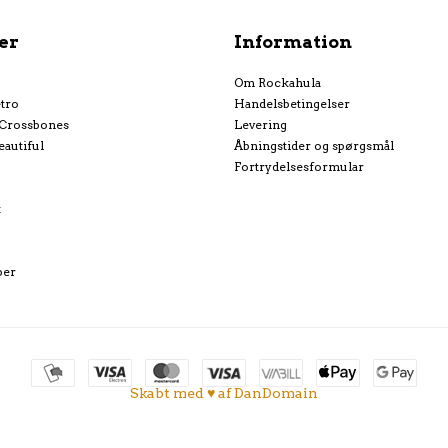
er
Information
Om Rockahula
tro
Handelsbetingelser
 Crossbones
Levering
eautiful
Åbningstider og spørgsmål
Fortrydelsesformular
k
per
Skabt med ♥ af DanDomain