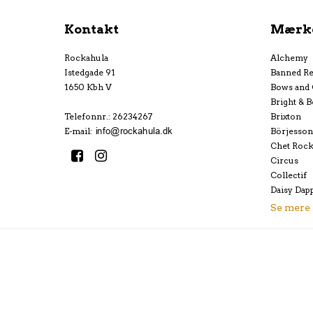
Kontakt
Mærk
Rockahula
Alchemy
Istedgade 91
Banned Re
1650 Kbh V
Bows and
Bright & B
Telefonnr.
:
26234267
Brixton
E-mail
:
Börjesson
Chet Roc
Circus
Collectif
Daisy Dap
Se mere