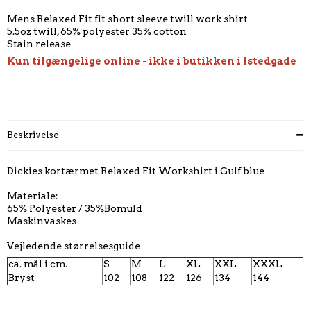
Mens Relaxed Fit fit short sleeve twill work shirt
5.5oz twill, 65% polyester 35% cotton
Stain release
Kun tilgængelige online - ikke i butikken i Istedgade
Beskrivelse
Dickies kortærmet Relaxed Fit Workshirt i Gulf blue
Materiale:
65% Polyester / 35%Bomuld
Maskinvaskes
Vejledende størrelsesguide
ca. mål i cm.
S
M
L
XL
XXL
XXXL
Bryst
102
108
122
126
134
144