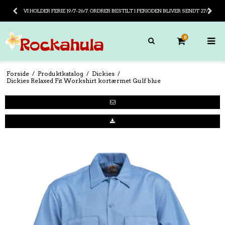
VI HOLDER FERIE 19/7-26/7. ORDRER BESTILT I PERIODEN BLIVER SENDT 27/7
0
Forside
/
Produktkatalog
/
Dickies
/
Dickies Relaxed Fit Workshirt kortærmet Gulf blue