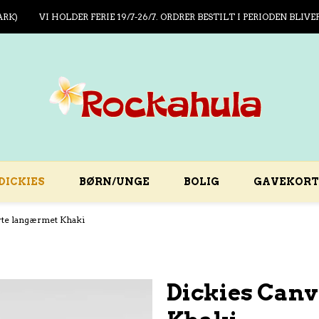
ARK)
VI HOLDER FERIE 19/7-26/7. ORDRER BESTILT I PERIODEN BLIVE
DICKIES
BØRN/UNGE
BOLIG
GAVEKORT
rte langærmet Khaki
Dickies Canv