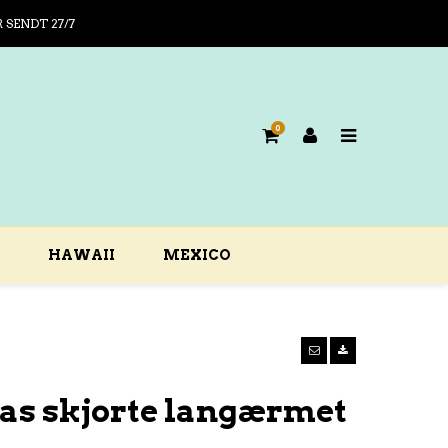
R SENDT 27/7
0
HAWAII
MEXICO
as skjorte langærmet