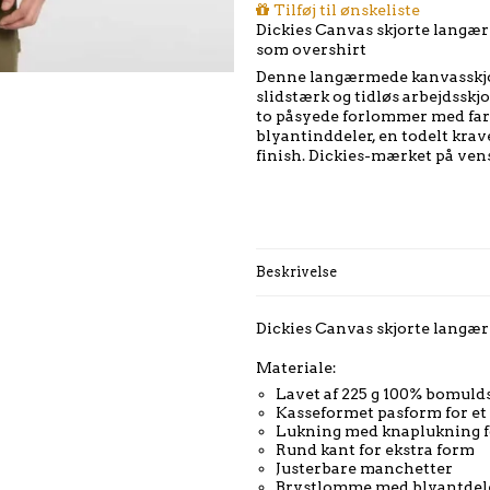
Tilføj til ønskeliste
Dickies Canvas skjorte langærm
som overshirt
Denne langærmede kanvasskjort
slidstærk og tidløs arbejdsskj
to påsyede forlommer med far
blyantinddeler, en todelt krav
finish. Dickies-mærket på ven
Beskrivelse
Dickies Canvas skjorte langærm
Materiale:
Lavet af 225 g 100% bomuld
Kasseformet pasform for et 
Lukning med knaplukning 
Rund kant for ekstra form
Justerbare manchetter
Brystlomme med blyantdel