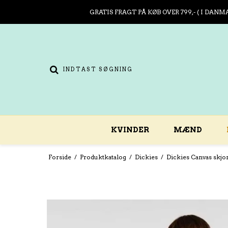
GRATIS FRAGT PÅ KØB OVER 799,- ( I DANM
KVINDER
MÆND
Forside
/
Produktkatalog
/
Dickies
/
Dickies Canvas skjo