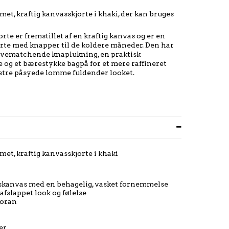
et, kraftig kanvasskjorte i khaki, der kan bruges
e er fremstillet af en kraftig kanvas og er en
orte med knapper til de koldere måneder. Den har
vematchende knaplukning, en praktisk
e og et bærestykke bagpå for et mere raffineret
stre påsyede lomme fuldender looket.
et, kraftig kanvasskjorte i khaki
skanvas med en behagelig, vasket fornemmelse
afslappet look og følelse
foran
er