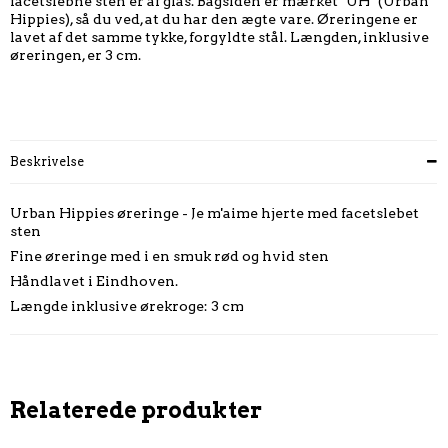
facetslebne sten er af glas. Bagsiden er mærket "UH" (Urban
Hippies), så du ved, at du har den ægte vare. Øreringene er
lavet af det samme tykke, forgyldte stål. Længden, inklusive
øreringen, er 3 cm.
Beskrivelse
Urban Hippies øreringe - Je m'aime hjerte med facetslebet
sten
Fine øreringe med i en smuk rød og hvid sten
Håndlavet i Eindhoven.
Længde inklusive ørekroge: 3 cm
Relaterede produkter