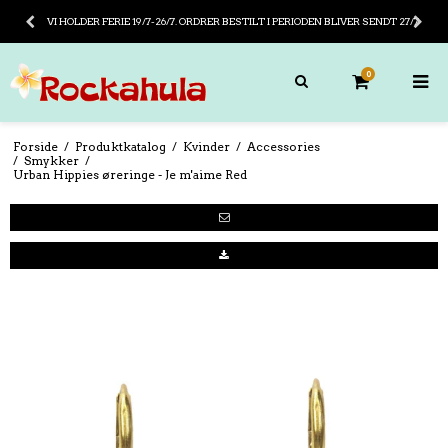
VI HOLDER FERIE 19/7-26/7. ORDRER BESTILT I PERIODEN BLIVER SENDT 27/7
0
Forside
/
Produktkatalog
/
Kvinder
/
Accessories
/
Smykker
/
Urban Hippies øreringe - Je m'aime Red