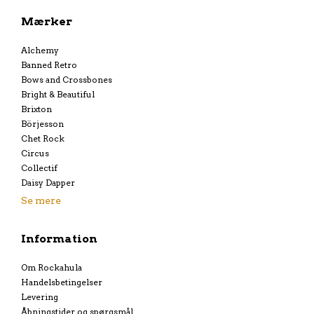
Mærker
Alchemy
Banned Retro
Bows and Crossbones
Bright & Beautiful
Brixton
Börjesson
Chet Rock
Circus
Collectif
Daisy Dapper
Se mere
Information
Om Rockahula
Handelsbetingelser
Levering
Åbningstider og spørgsmål