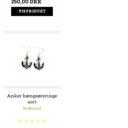
250,00 DKK
VIS PRODUKT
Anker hængeøreringe
sort
NoBrand